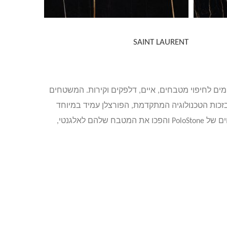
SAINT LAURENT
פאי מתקדם, המתאימים לחיפוי מטבחים, איים, דלפקים וקירות. המשטחים
בזכות הטכנולוגיה המתקדמת, הפורצלן עמיד במיוחד
לחום, לשריטות ולכתמים, קל לניקוי ואינו דורש תחזוקה מסובכת. הצטרפו למאות פרויקטים מוצלחים שכבר שילבו את המשטחים של PoloStone והפכו את המטבח שלהם לאלגנטי,