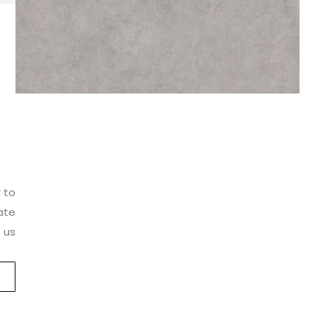
r to
ate
 us