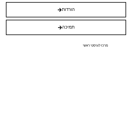
הורדות
תמיכה
מרכז לוגיסטי ראשי
רחוב המעוף איזור תעשיה ציפורית
072-395-3021
© כל הזכויות שמורות PoloStone 2025