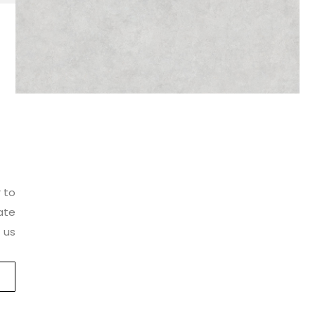
r to
ate
 us