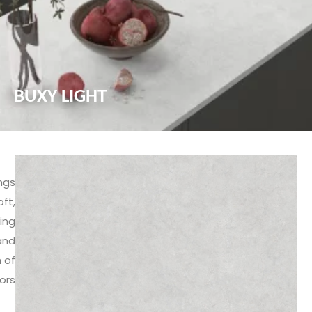
BUXY LIGHT
ings
ft,
ing
and
h of
ors.