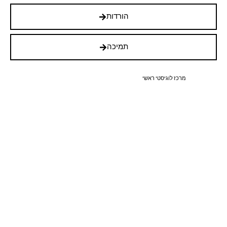
הורדות
תמיכה
מרכז לוגיסטי ראשי
רחוב המעוף איזור תעשיה ציפורית
072-395-3021
© כל הזכויות שמורות PoloStone 2025