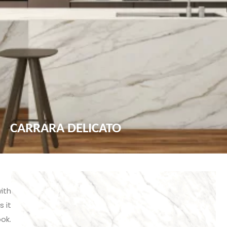
CARRARA DELICATO
ith
 it
ok.