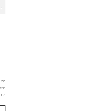
6
r to
ate
 us