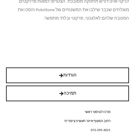
לניקוי ואינו דורש תחזוקה מסובכת. הצטרפו למאות פרויקטים
מוצלחים שכבר שילבו את המשטחים של PoloStone והפכו את
המטבח שלהם לאלגנטי, פרקטי ובלתי מתפשר.
הורדות
תמיכה
מרכז לוגיסטי ראשי
רחוב המעוף איזור תעשיה ציפורית
072-395-3021